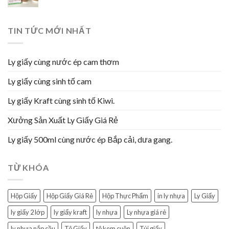
TIN TỨC MỚI NHẤT
Ly giấy cùng nước ép cam thơm
Ly giấy cùng sinh tố cam
Ly giấy Kraft cùng sinh tố Kiwi.
Xưởng Sản Xuất Ly Giấy Giá Rẻ
Ly giấy 500ml cùng nước ép Bắp cải, dưa gang.
TỪ KHÓA
Hộp Giấy
Hộp Giấy Giá Rẻ
Hộp Thực Phẩm
in ly nhựa
Ly Giấy
ly giấy 2 lớp
ly giấy kraft
ly nhựa
Ly nhựa giá rẻ
ly nhựa nắp cầu
Tô Giấy
tô kem cuộn
Túi giấy