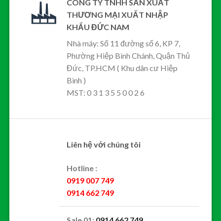
CÔNG TY TNHH SẢN XUẤT
THƯƠNG MẠI XUẤT NHẬP
KHẨU ĐỨC NAM
Nhà máy: Số 11 đường số 6, KP 7,
Phường Hiệp Bình Chánh, Quận Thủ
Đức, TP.HCM ( Khu dân cư Hiệp
Bình )
MST: 0 3 1 3 5 5 0 0 2 6
Liên hệ với chúng tôi
Hotline :
0919 007 749
0914 662 749
Sale 01:
0914 662 749