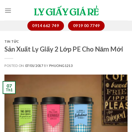
Skip
to
content
0914 662 749
0919 00 7749
TIN TỨC
Sản Xuất Ly Giấy 2 Lớp PE Cho Năm Mới
POSTED ON
07/01/2017
BY
PHUONG1213
07
Th1