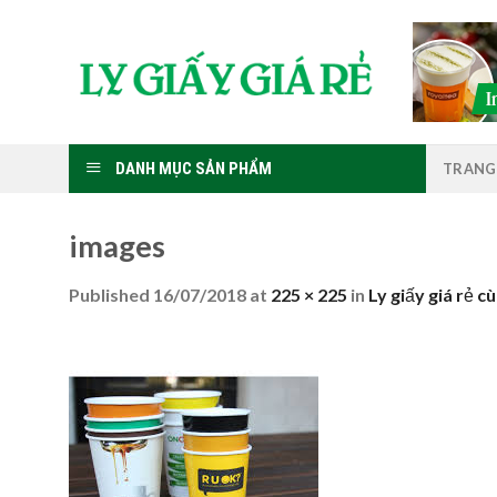
Skip
to
content
DANH MỤC SẢN PHẨM
TRANG
images
Published
16/07/2018
at
225 × 225
in
Ly giấy giá rẻ c