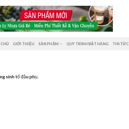
 CHỦ
GIỚI THIỆU
SẢN PHẨM
QUY TRÌNH ĐẶT HÀNG
TIN TỨC
ùng sinh tố đậu phụ.