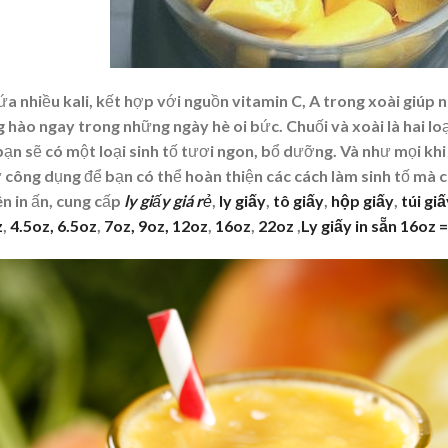
ứa nhiều kali, kết hợp với nguồn vitamin C, A trong xoài giúp
 hào ngay trong những ngày hè oi bức. Chuối và xoài là hai loạ
bạn sẽ có một loại sinh tố tươi ngon, bổ dưỡng. Và như mọi k
 công dụng để bạn có thể hoàn thiện các cách làm sinh tố mà 
ên in ấn, cung cấp
ly giấy giá
rẻ
,
ly giấy
,
tô giấy
,
hộp giấy
,
túi gi
z
,
4.5oz,
6.5oz
,
7oz,
9oz,
12oz
,
16oz
,
22oz
,
Ly giấy in sẵn 16oz