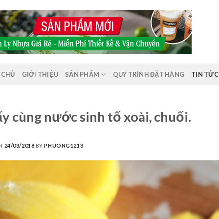
 CHỦ
GIỚI THIỆU
SẢN PHẨM
QUY TRÌNH ĐẶT HÀNG
TIN TỨC
ấy cùng nước sinh tố xoài, chuối.
ON
24/03/2018
BY
PHUONG1213