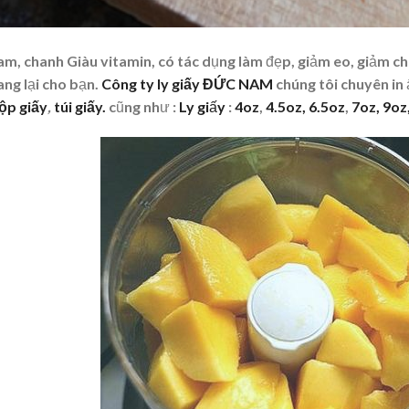
cam, chanh Giàu vitamin, có tác dụng làm đẹp, giảm eo, giảm ch
ng lại cho bạn.
Công ty ly giấy ĐỨC NAM
chúng tôi chuyên in 
hộp giấy
,
túi giấy.
cũng như :
Ly giấy
:
4oz
,
4.5oz,
6.5oz
,
7oz,
9oz