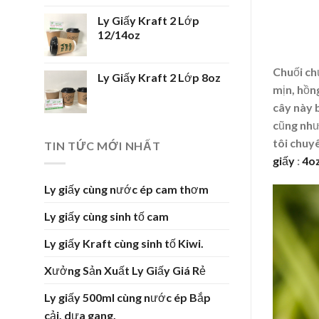
Ly Giấy Kraft 2 Lớp
12/14oz
Chuối ch
Ly Giấy Kraft 2 Lớp 8oz
mịn, hồng
cây này 
cũng như
tôi chuy
TIN TỨC MỚI NHẤT
giấy
:
4o
Ly giấy cùng nước ép cam thơm
Ly giấy cùng sinh tố cam
Ly giấy Kraft cùng sinh tố Kiwi.
Xưởng Sản Xuất Ly Giấy Giá Rẻ
Ly giấy 500ml cùng nước ép Bắp
cải, dưa gang.