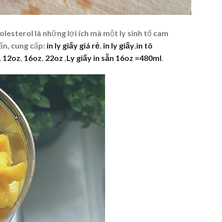
olesterol là những lợi ích mà một ly sinh tố cam
ấn, cung cấp:
in ly giấy giá rẻ
,
in ly giấy
,
in tô
,
12oz
,
16oz
,
22oz
,
Ly giấy in sẵn 16oz =480ml
.