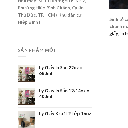
Nhà máy: Số 11 đường số 6, KP 7,
Phường Hiệp Bình Chánh, Quận
Thủ Đức, TP.HCM ( Khu dân cư
Sinh tố 
Hiệp Bình )
chanh ma
giấy
,
in 
SẢN PHẨM MỚI
Ly Giấy In Sẵn 22oz =
680ml
Ly Giấy In Sẵn 12/14oz =
400ml
Ly Giấy Kraft 2 Lớp 16oz