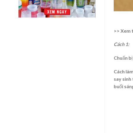
>> Xem 
Cách 1:
Chuẩn bị:
Cách làm
say sinh 
buổi sán