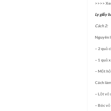
>>>> Xe
Ly giấy b
Cách 2:
Nguyên l
– 2 quả c
– 1 quả x
– Một hộ
Cách làm
– Lột vỏ
– Bóc vỏ 