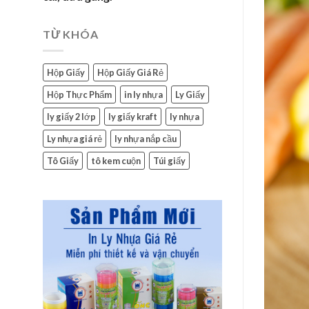
TỪ KHÓA
Hộp Giấy
Hộp Giấy Giá Rẻ
Hộp Thực Phẩm
in ly nhựa
Ly Giấy
ly giấy 2 lớp
ly giấy kraft
ly nhựa
Ly nhựa giá rẻ
ly nhựa nắp cầu
Tô Giấy
tô kem cuộn
Túi giấy