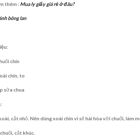
m thêm :
Mua ly giấy giá rẻ ở đâu?
ánh bông lan
iệu:
huối chín
oài chín, to
p sữa chua
:
 xoài, cắt nhỏ. Nên dùng xoài chín vì sẽ hài hòa với chuối, là
chuối, cắt khúc.