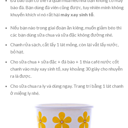
Đá bào bạn có thể ra quán mua nếu nhà bạn không có máy
bào đá. Bạn dùng đá viên cũng được, tuy nhiên mình không
khuyến khích vì nó rất hại
máy xay sinh tố
.
Nếu bạn nào trong giai đoạn ăn kiêng, muốn giảm béo thì
các bạn dùng sữa chua và sữa đặc không đường nhé.
Chanh rửa sạch, cắt lấy 1 lát mỏng, còn lại vắt lấy nước,
bỏ hạt.
Cho sữa chua + sữa đặc + đá bào + 1 thìa café nước cốt
chanh vào máy xay sinh tố, xay khoảng 30 giây cho nhuyễn
ra là được.
Cho sữa chua ra ly và dùng ngay. Trang trí bằng 1 lát chanh
ở miệng ly nhé.