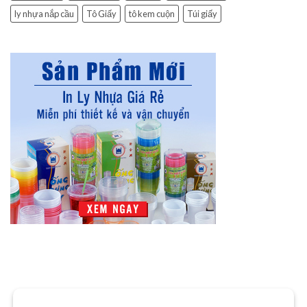
ly nhựa nắp cầu
Tô Giấy
tô kem cuộn
Túi giấy