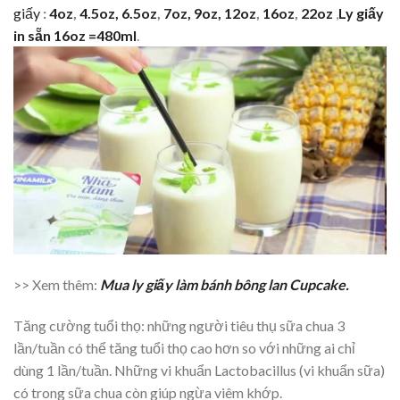
giấy
:
4oz
,
4.5oz,
6.5oz
,
7oz,
9oz,
12oz
,
16oz
,
22oz
,
Ly giấy
in sẵn 16oz =480ml
.
>> Xem thêm:
Mua ly giấy làm bánh bông lan Cupcake.
Tăng cường tuổi thọ: những người tiêu thụ sữa chua 3
lần/tuần có thể tăng tuổi thọ cao hơn so với những ai chỉ
dùng 1 lần/tuần. Những vi khuẩn Lactobacillus (vi khuẩn sữa)
có trong sữa chua còn giúp ngừa viêm khớp.