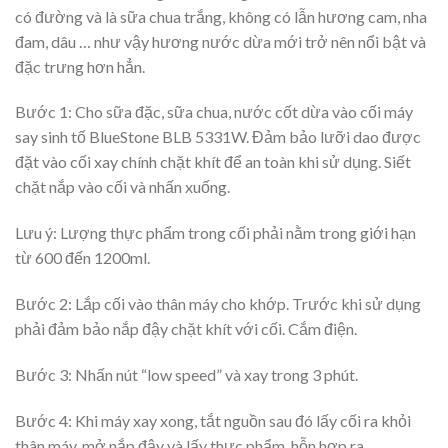
có đường và là sữa chua trắng, không có lẫn hương cam, nha
đam, dâu … như vậy hương nước dừa mới trở nên nổi bật và
đặc trưng hơn hẳn.
Bước 1: Cho sữa đặc, sữa chua, nước cốt dừa vào cối máy
say sinh tố BlueStone BLB 5331W. Đảm bảo lưỡi dao được
đặt vào cối xay chính chặt khít để an toàn khi sử dụng. Siết
chặt nắp vào cối và nhấn xuống.
Lưu ý: Lượng thực phẩm trong cối phải nằm trong giới hạn
từ 600 đến 1200ml.
Bước 2: Lắp cối vào thân máy cho khớp. Trước khi sử dụng
phải đảm bảo nắp đậy chặt khít với cối. Cắm điện.
Bước 3: Nhấn nút “low speed” và xay trong 3 phút.
Bước 4: Khi máy xay xong, tắt nguồn sau đó lấy cối ra khỏi
thân máy, mở nắp đậy và lấy thực phẩm, hỗn hợp ra.