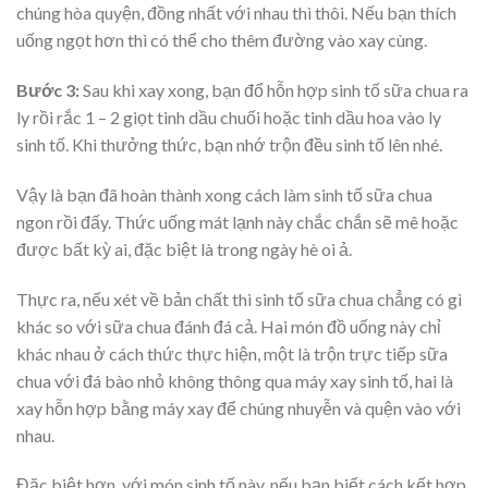
chúng hòa quyện, đồng nhất với nhau thì thôi. Nếu bạn thích
uống ngọt hơn thì có thể cho thêm đường vào xay cùng.
Bước 3:
Sau khi xay xong, bạn đổ hỗn hợp sinh tố sữa chua ra
ly rồi rắc 1 – 2 giọt tinh dầu chuối hoặc tinh dầu hoa vào ly
sinh tố. Khi thưởng thức, bạn nhớ trộn đều sinh tố lên nhé.
Vậy là bạn đã hoàn thành xong cách làm sinh tố sữa chua
ngon rồi đấy. Thức uống mát lạnh này chắc chắn sẽ mê hoặc
được bất kỳ ai, đặc biệt là trong ngày hè oi ả.
Thực ra, nếu xét về bản chất thì sinh tố sữa chua chẳng có gì
khác so với sữa chua đánh đá cả. Hai món đồ uống này chỉ
khác nhau ở cách thức thực hiện, một là trộn trực tiếp sữa
chua với đá bào nhỏ không thông qua máy xay sinh tố, hai là
xay hỗn hợp bằng máy xay để chúng nhuyễn và quện vào với
nhau.
Đặc biệt hơn, với món sinh tố này, nếu bạn biết cách kết hợp