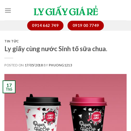
Skip
to
content
0914 662 749
0919 00 7749
TIN TỨC
Ly giấy cùng nước Sinh tố sữa chua.
POSTED ON
17/05/2018
BY
PHUONG1213
17
Th5