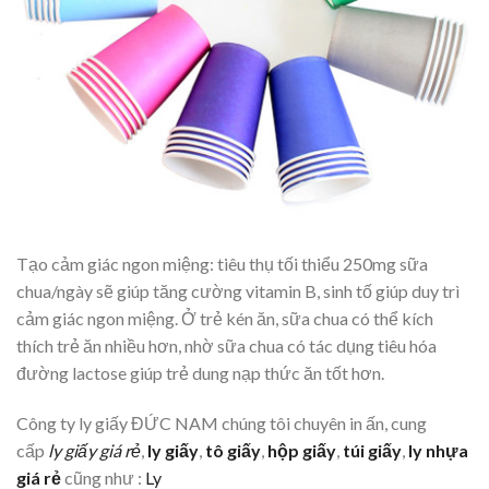
Tạo cảm giác ngon miệng: tiêu thụ tối thiểu 250mg sữa
chua/ngày sẽ giúp tăng cường vitamin B, sinh tố giúp duy trì
cảm giác ngon miệng. Ở trẻ kén ăn, sữa chua có thể kích
thích trẻ ăn nhiều hơn, nhờ sữa chua có tác dụng tiêu hóa
đường lactose giúp trẻ dung nạp thức ăn tốt hơn.
Công ty ly giấy ĐỨC NAM chúng tôi chuyên in ấn, cung
cấp
ly giấy giá
rẻ
,
ly giấy
,
tô giấy
,
hộp giấy
,
túi giấy
,
ly nhựa
giá rẻ
cũng như :
Ly