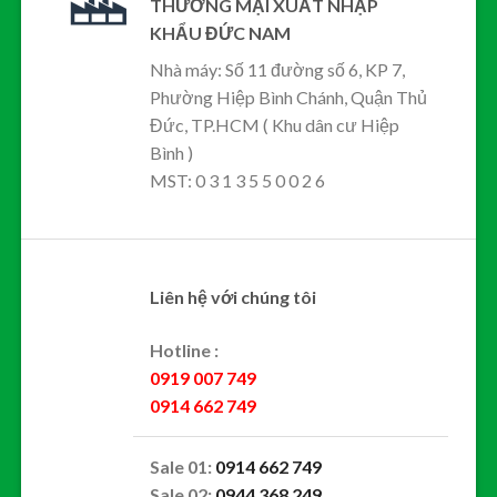
THƯƠNG MẠI XUẤT NHẬP
KHẨU ĐỨC NAM
Nhà máy: Số 11 đường số 6, KP 7,
Phường Hiệp Bình Chánh, Quận Thủ
Đức, TP.HCM ( Khu dân cư Hiệp
Bình )
MST: 0 3 1 3 5 5 0 0 2 6
Liên hệ với chúng tôi
Hotline :
0919 007 749
0914 662 749
Sale 01:
0914 662 749
Sale 02:
0944 368 249