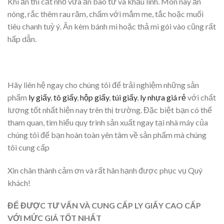
Khi ăn thì cắt nhỏ vừa ăn bao tử và khấu linh. Món này ăn
nóng, rắc thêm rau răm, chấm với mắm me, tắc hoặc muối
tiêu chanh tuỳ ý. Ăn kèm bánh mì hoặc thả mì gói vào cũng rất
hấp dẫn.
Hãy liên hệ ngay cho chúng tôi để trải nghiệm những sản
phẩm
ly giấy
,
tô giấy
,
hộp giấy
,
túi giấy
,
ly nhựa giá rẻ
với chất
lượng tốt nhất hiện nay trên thị trường. Đặc biệt bạn có thể
tham quan, tìm hiểu quy trình sản xuất ngay tại nhà máy của
chúng tôi để bạn hoàn toàn yên tâm về sản phẩm mà chúng
tôi cung cấp
Xin chân thành cảm ơn và rất hân hạnh được phục vụ Quý
khách!
ĐỂ ĐƯỢC TƯ VẤN VÀ CUNG CẤP LY GIẤY CAO CẤP
VỚI MỨC GIÁ TỐT NHẤT