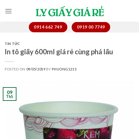
Skip
to
content
0914 662 749
0919 00 7749
TIN TỨC
In tô giấy 600ml giá rẻ cùng phá lấu
POSTED ON
09/05/2019
BY
PHUONG1213
09
Th5