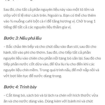
Sau đó, cho tất cả phần nguyên liệu này vào một tô lớn và
ướp với tỉ lệ như cách trên. Ngoài ra. Bạn có thể cho thêm
vào ½ muỗng café bột cà ri để tăng hương vị. Chờ trong 1
tiếng để tất cả các nguyên liệu thấm gia vị.
Bước 3: Nấu phá lấu
– Bắc chảo lên bếp và cho chút dầu vào đun sôi, sau đó cho
hành, tỏi vào phi cho thơm. Sau đó, cho tiếp tất cả phần
nguyên liệu vào chiên cho phần nội tạng bò săn lại. Sau đó cho
tiếp phần nước cốt dừa vào, để lửa liu riu cho đến khi các
nguyên liệu chín mềm. Trong quá trình nấu, để mở nắp nồi và
vớt bọt liên tục để nước dùng trong.
Bước 4: Trình bày
– Cắt lòng bò, sách bò và lá lách ra chén với kích thước vừa
ăn và cho nước dùng vào. Dùng kèm với bánh mì và chút