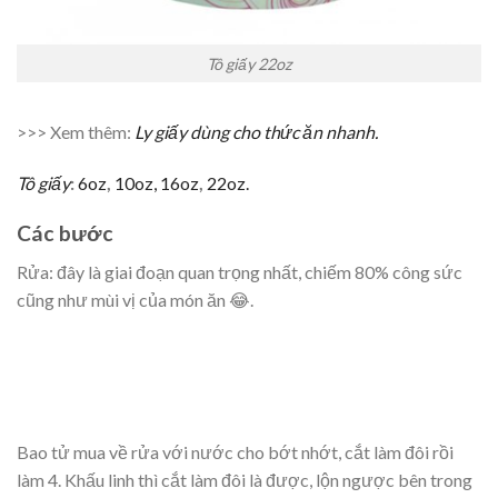
Tô giấy 22oz
>>> Xem thêm:
Ly giấy dùng cho thức ăn nhanh.
Tô giấy
:
6oz
,
10oz,
16oz
,
22oz.
Các bước
Rửa: đây là giai đoạn quan trọng nhất, chiếm 80% công sức
cũng như mùi vị của món ăn 😂.
Bao tử mua về rửa với nước cho bớt nhớt, cắt làm đôi rồi
làm 4. Khấu linh thì cắt làm đôi là được, lộn ngược bên trong