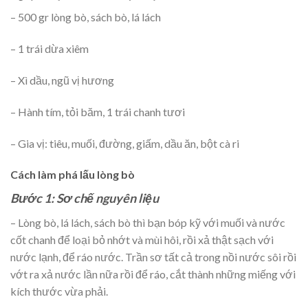
– 500 gr lòng bò, sách bò, lá lách
– 1 trái dừa xiêm
– Xì dầu, ngũ vị hương
– Hành tím, tỏi băm, 1 trái chanh tươi
– Gia vị: tiêu, muối, đường, giấm, dầu ăn, bột cà ri
Cách làm phá lấu lòng bò
Bước 1: Sơ chế nguyên liệu
– Lòng bò, lá lách, sách bò thì bạn bóp kỹ với muối và nước
cốt chanh để loại bỏ nhớt và mùi hôi, rồi xả thật sạch với
nước lạnh, để ráo nước. Trần sơ tất cả trong nồi nước sôi rồi
vớt ra xả nước lần nữa rồi để ráo, cắt thành những miếng với
kích thước vừa phải.