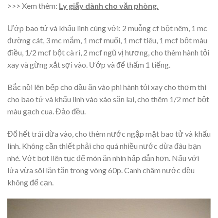
>>> Xem thêm:
Ly giấy dành cho văn phòng.
Ướp bao tử và khấu linh cùng với: 2 muỗng cf bột nêm, 1 mc
đường cát, 3 mc mắm, 1 mcf muối, 1 mcf tiêu, 1 mcf bột màu
điều, 1/2 mcf bột cà ri, 2 mcf ngũ vị hương, cho thêm hành tỏi
xay và gừng xắt sợi vào. Ướp và để thấm 1 tiếng.
Bắc nồi lên bếp cho dầu ăn vào phi hành tỏi xay cho thơm thì
cho bao tử và khấu linh vào xào săn lại, cho thêm 1/2 mcf bột
màu gạch cua. Đảo đều.
Đổ hết trái dừa vào, cho thêm nước ngập mặt bao tử và khấu
linh. Không cần thiết phải cho quá nhiều nước dừa đâu bạn
nhé. Vớt bọt liên tục để món ăn nhìn hấp dẫn hơn. Nấu với
lửa vừa sôi lăn tăn trong vòng 60p. Canh châm nước đều
không để cạn.