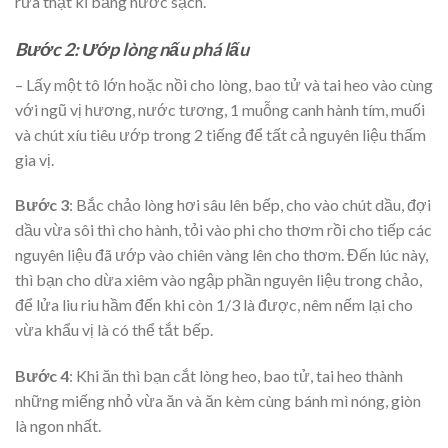
rửa thật kĩ bằng nước sạch.
Bước 2: Ướp lòng nấu phá lấu
– Lấy một tô lớn hoặc nồi cho lòng, bao tử và tai heo vào cùng
với ngũ vị hương, nước tương, 1 muỗng canh hành tím, muối
và chút xíu tiêu ướp trong 2 tiếng để tất cả nguyên liệu thấm
gia vị.
Bước 3
: Bắc chảo lòng hơi sâu lên bếp, cho vào chút dầu, đợi
dầu vừa sôi thì cho hành, tỏi vào phi cho thơm rồi cho tiếp các
nguyên liệu đã ướp vào chiên vàng lên cho thơm. Đến lúc này,
thì bạn cho dừa xiêm vào ngập phần nguyên liệu trong chảo,
để lửa liu riu hầm đến khi còn 1/3 là được, nêm nếm lại cho
vừa khẩu vị là có thể tắt bếp.
Bước 4
: Khi ăn thì bạn cắt lòng heo, bao tử, tai heo thành
những miếng nhỏ vừa ăn và ăn kèm cùng bánh mì nóng, giòn
là ngon nhất.