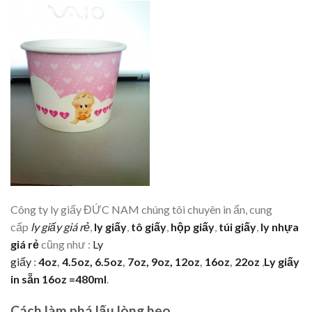
Công ty ly giấy ĐỨC NAM chúng tôi chuyên in ấn, cung
cấp
ly giấy giá
rẻ
,
ly giấy
,
tô giấy
,
hộp giấy
,
túi giấy
,
ly nhựa
giá rẻ
cũng như :
Ly
giấy
:
4oz
,
4.5oz,
6.5oz
,
7oz,
9oz,
12oz
,
16oz
,
22oz
,
Ly giấy
in sẵn 16oz =480ml
.
Cách làm phá lấu lòng heo