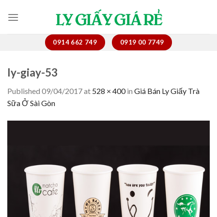
Skip
to
content
0914 662 749
0919 00 7749
ly-giay-53
Published
09/04/2017
at
528 × 400
in
Giá Bán Ly Giấy Trà
Sữa Ở Sài Gòn