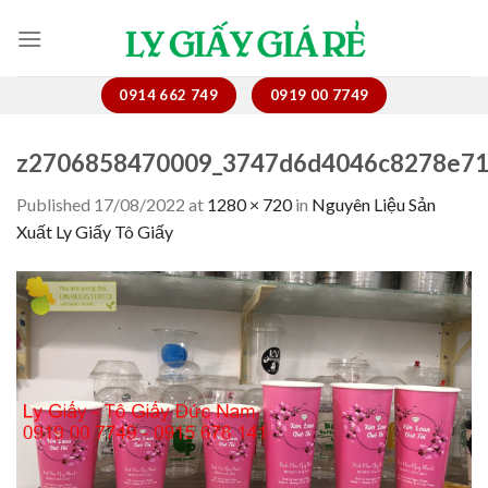
Skip
to
content
0914 662 749
0919 00 7749
z2706858470009_3747d6d4046c8278e71
Published
17/08/2022
at
1280 × 720
in
Nguyên Liệu Sản
Xuất Ly Giấy Tô Giấy