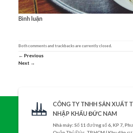
Bình luận
Both comments and trackbacks are currently closed.
←
Previous
Next
→
CÔNG TY TNHH SẢN XUẤT 
NHẬP KHẨU ĐỨC NAM
Nhà máy: Số 11 đường số 6, KP 7, Ph
Quận Thủ Đức, TP.HCM ( Khu dân cư 