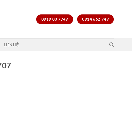
0919 00 7749
0914 662 749
LIÊN HỆ
707