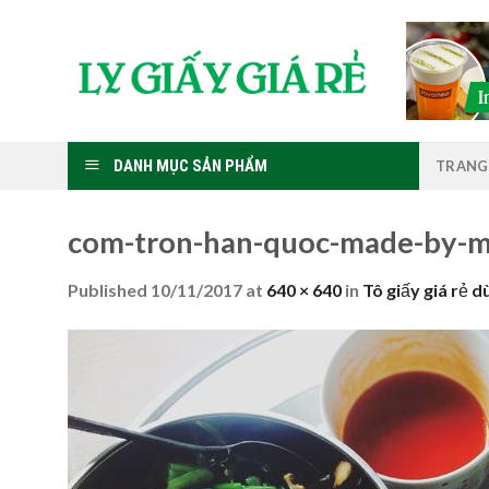
Skip
to
content
DANH MỤC SẢN PHẨM
TRANG
com-tron-han-quoc-made-by-
Published
10/11/2017
at
640 × 640
in
Tô giấy giá rẻ 