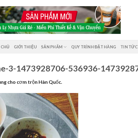
 CHỦ
GIỚI THIỆU
SẢN PHẨM
QUY TRÌNH ĐẶT HÀNG
TIN TỨC
me-3-1473928706-536936-1473928
dùng cho cơm trộn Hàn Quốc.