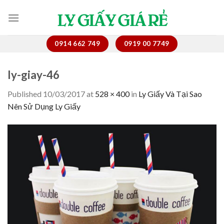
Skip
to
content
0914 662 749
0919 00 7749
ly-giay-46
Published
10/03/2017
at
528 × 400
in
Ly Giấy Và Tại Sao
Nên Sử Dụng Ly Giấy