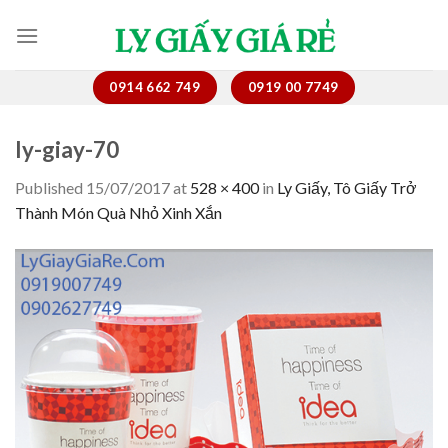
Skip
to
content
0914 662 749
0919 00 7749
ly-giay-70
Published
15/07/2017
at
528 × 400
in
Ly Giấy, Tô Giấy Trở
Thành Món Quà Nhỏ Xinh Xắn