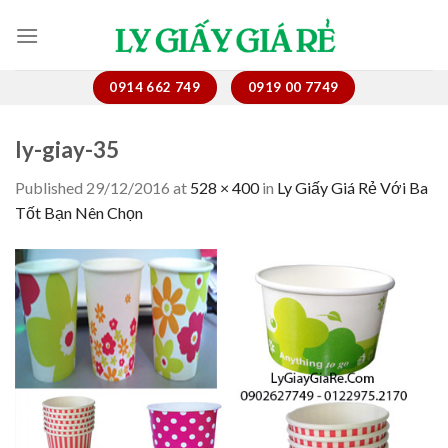
Skip
to
content
0914 662 749
0919 00 7749
ly-giay-35
Published
29/12/2016
at
528 × 400
in
Ly Giấy Giá Rẻ Với Ba
Tốt Bạn Nên Chọn