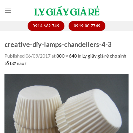
Skip
to
content
0914 662 749
0919 00 7749
creative-diy-lamps-chandeliers-4-3
Published
06/09/2017
at
880 × 648
in
Ly giấy giá rẻ cho sinh
tố bơ nào?