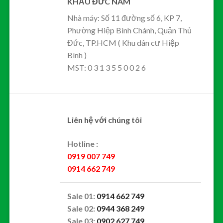
KHẨU ĐỨC NAM
Nhà máy: Số 11 đường số 6, KP 7,
Phường Hiệp Bình Chánh, Quận Thủ
Đức, TP.HCM ( Khu dân cư Hiệp
Bình )
MST: 0 3 1 3 5 5 0 0 2 6
Liên hệ với chúng tôi
Hotline :
0919 007 749
0914 662 749
Sale 01:
0914 662 749
Sale 02:
0944 368 249
Sale 03:
0902 627 749