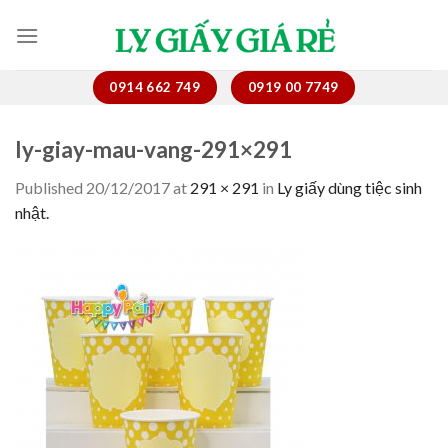
Skip
to
content
0914 662 749
0919 00 7749
ly-giay-mau-vang-291×291
Published
20/12/2017
at
291 × 291
in
Ly giấy dùng tiệc sinh
nhật.