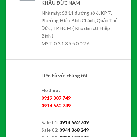
KHẨU ĐỨC NAM
Nhà máy: Số 11 đường số 6, KP 7,
Phường Hiệp Bình Chánh, Quận Thủ
Đức, TP.HCM ( Khu dân cư Hiệp
Bình )
MST: 0 3 1 3 5 5 0 0 2 6
Liên hệ với chúng tôi
Hotline :
0919 007 749
0914 662 749
Sale 01:
0914 662 749
Sale 02:
0944 368 249