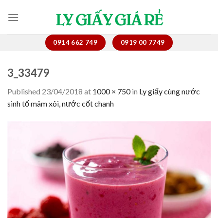
Skip
to
content
0914 662 749
0919 00 7749
3_33479
Published
23/04/2018
at
1000 × 750
in
Ly giấy cùng nước
sinh tố mâm xôi, nước cốt chanh