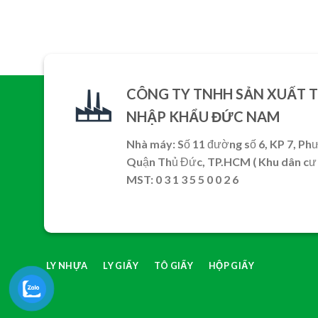
CÔNG TY TNHH SẢN XUẤT 
NHẬP KHẨU ĐỨC NAM
Nhà máy: Số 11 đường số 6, KP 7, Ph
Quận Thủ Đức, TP.HCM ( Khu dân cư 
MST: 0 3 1 3 5 5 0 0 2 6
LY NHỰA
LY GIẤY
TÔ GIẤY
HỘP GIẤY