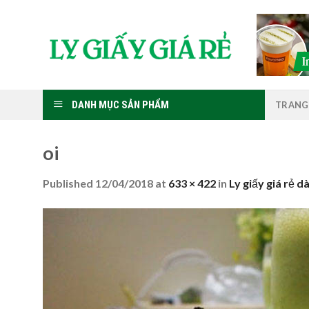
Skip
to
content
DANH MỤC SẢN PHẨM
TRANG
oi
Published
12/04/2018
at
633 × 422
in
Ly giấy giá rẻ d