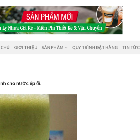
 CHỦ
GIỚI THIỆU
SẢN PHẨM
QUY TRÌNH ĐẶT HÀNG
TIN TỨC
ành cho nước ép ổi.