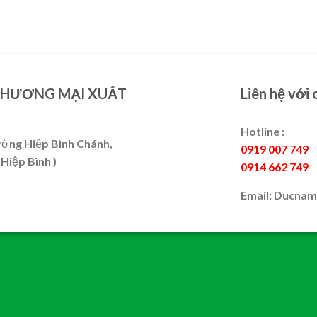
THƯƠNG MẠI XUẤT
Liên hệ với 
Hotline :
ường Hiệp Bình Chánh,
0919 007 749
Hiệp Bình )
0914 662 749
Email: Ducna