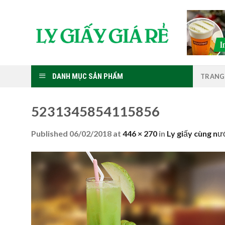
Skip
to
content
DANH MỤC SẢN PHẨM
TRANG
5231345854115856
Published
06/02/2018
at
446 × 270
in
Ly giấy cùng nư