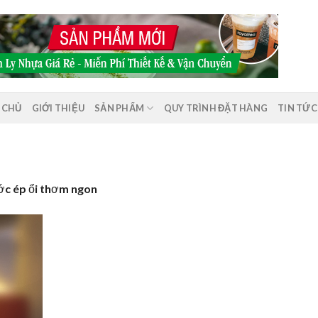
 CHỦ
GIỚI THIỆU
SẢN PHẨM
QUY TRÌNH ĐẶT HÀNG
TIN TỨC
ớc ép ổi thơm ngon