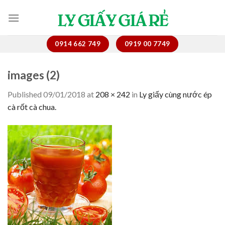
Skip
to
content
0914 662 749
0919 00 7749
images (2)
Published
09/01/2018
at
208 × 242
in
Ly giấy cùng nước ép
cà rốt cà chua.