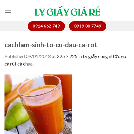
Skip
to
content
0914 662 749
0919 00 7749
cachlam-sinh-to-cu-dau-ca-rot
Published
09/01/2018
at
225 × 225
in
Ly giấy cùng nước ép
cà rốt cà chua.