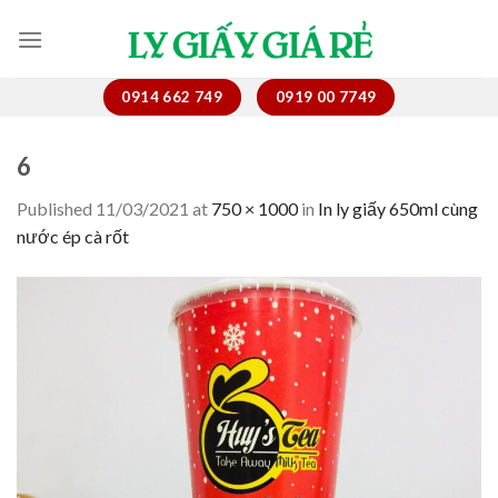
Skip
to
content
0914 662 749
0919 00 7749
6
Published
11/03/2021
at
750 × 1000
in
In ly giấy 650ml cùng
nước ép cà rốt