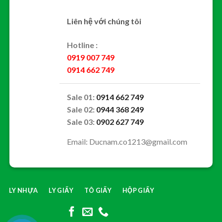
Liên hệ với chúng tôi
Hotline :
0919 007 749
0914 662 749
Sale 01:
0914 662 749
Sale 02:
0944 368 249
Sale 03:
0902 627 749
Email: Ducnam.co1213@gmail.com
LY NHỰA
LY GIẤY
TÔ GIẤY
HỘP GIẤY