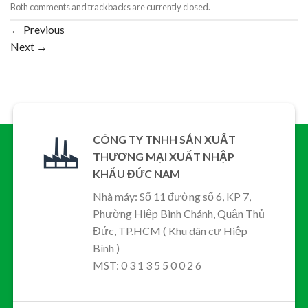
Both comments and trackbacks are currently closed.
←
Previous
Next
→
CÔNG TY TNHH SẢN XUẤT
THƯƠNG MẠI XUẤT NHẬP
KHẨU ĐỨC NAM
Nhà máy: Số 11 đường số 6, KP 7,
Phường Hiệp Bình Chánh, Quận Thủ
Đức, TP.HCM ( Khu dân cư Hiệp
Bình )
MST: 0 3 1 3 5 5 0 0 2 6