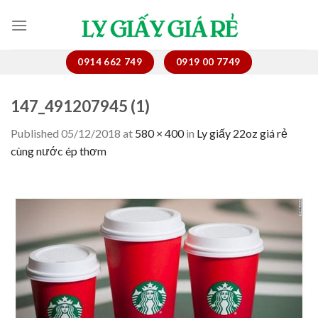
Skip
to
content
0914 662 749
0919 00 7749
147_491207945 (1)
Published
05/12/2018
at
580 × 400
in
Ly giấy 22oz giá rẻ
cùng nước ép thơm