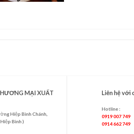
THƯƠNG MẠI XUẤT
Liên hệ với 
Hotline :
ường Hiệp Bình Chánh,
0919 007 749
Hiệp Bình )
0914 662 749