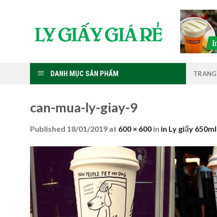
Skip
to
content
DANH MỤC SẢN PHẨM
TRANG
can-mua-ly-giay-9
Published
18/01/2019
at
600 × 600
in
in Ly giấy 650m