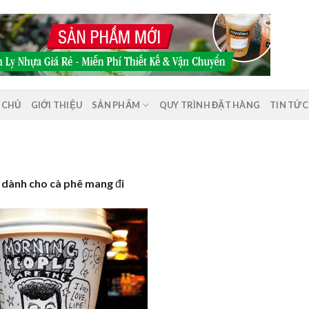
 CHỦ
GIỚI THIỆU
SẢN PHẨM
QUY TRÌNH ĐẶT HÀNG
TIN TỨC
l dành cho cà phê mang đi