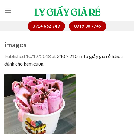
Skip
to
content
0914 662 749
0919 00 7749
images
Published
10/12/2018
at
240 × 210
in
Tô giấy giá rẻ 5.5oz
dành cho kem cuộn.