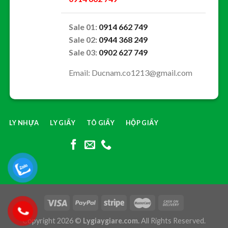
Sale 01:
0914 662 749
Sale 02:
0944 368 249
Sale 03:
0902 627 749
Email: Ducnam.co1213@gmail.com
LY NHỰA
LY GIẤY
TÔ GIẤY
HỘP GIẤY
Copyright 2026 ©
Lygiaygiare.com.
All Rights Reserved.