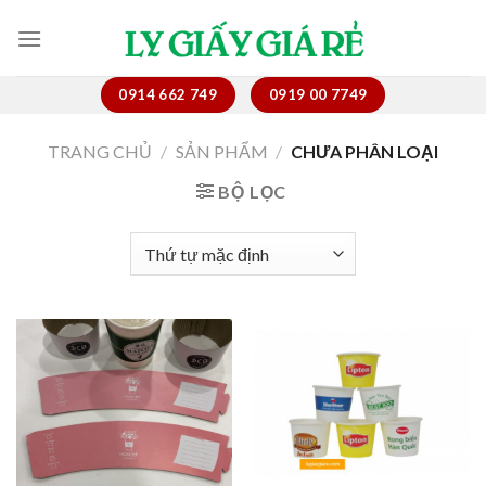
Skip
to
content
0914 662 749
0919 00 7749
TRANG CHỦ
/
SẢN PHẨM
/
CHƯA PHÂN LOẠI
BỘ LỌC