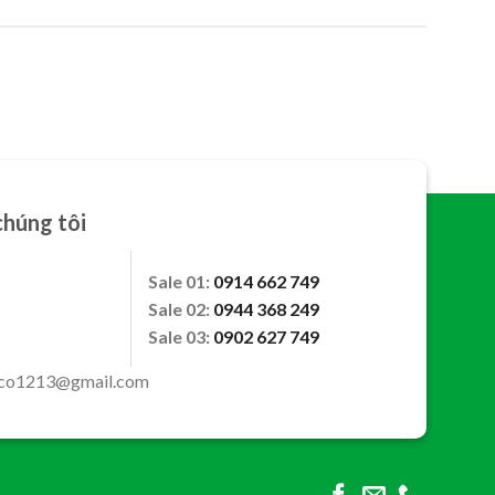
chúng tôi
Sale 01:
0914 662 749
Sale 02:
0944 368 249
Sale 03:
0902 627 749
.co1213@gmail.com