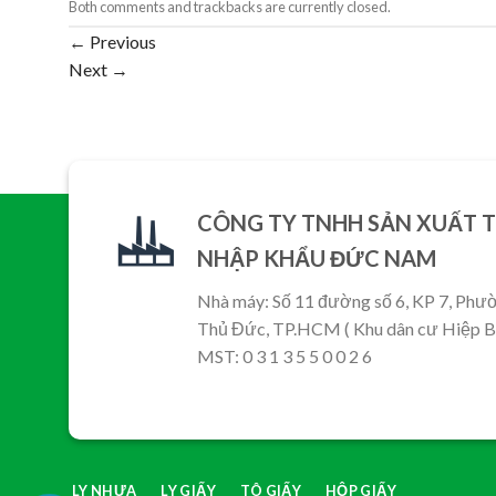
Both comments and trackbacks are currently closed.
←
Previous
Next
→
CÔNG TY TNHH SẢN XUẤT 
NHẬP KHẨU ĐỨC NAM
Nhà máy: Số 11 đường số 6, KP 7, Phư
Thủ Đức, TP.HCM ( Khu dân cư Hiệp Bì
MST: 0 3 1 3 5 5 0 0 2 6
LY NHỰA
LY GIẤY
TÔ GIẤY
HỘP GIẤY