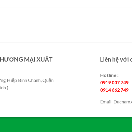
THƯƠNG MẠI XUẤT
Liên hệ với 
Hotline :
ờng Hiệp Bình Chánh, Quận
0919 007 749
nh )
0914 662 749
Email: Ducnam