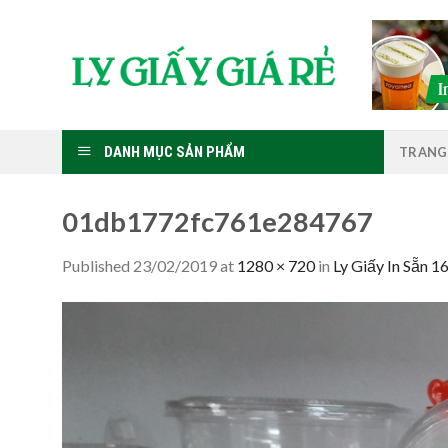
Skip
to
content
DANH MỤC SẢN PHẨM
TRANG
01db1772fc761e284767
Published
23/02/2019
at
1280 × 720
in
Ly Giấy In Sẵn 1