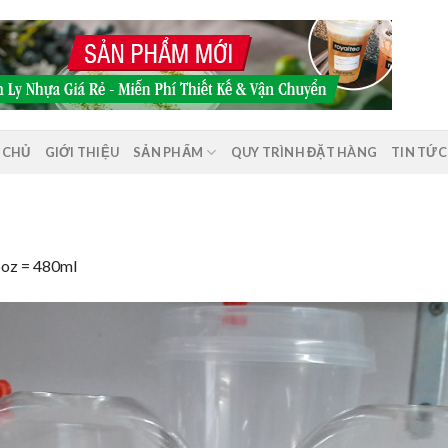
 CHỦ
GIỚI THIỆU
SẢN PHẨM
QUY TRÌNH ĐẶT HÀNG
TIN TỨC
6oz = 480ml