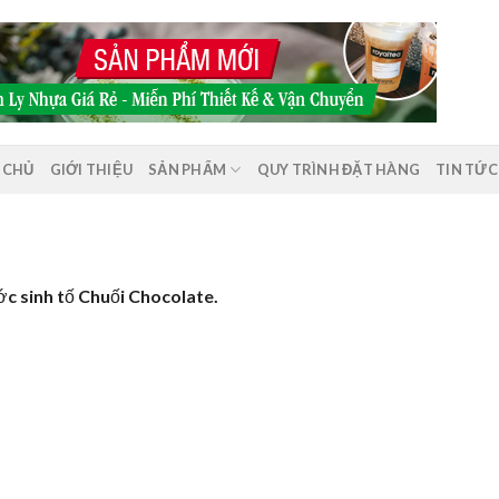
 CHỦ
GIỚI THIỆU
SẢN PHẨM
QUY TRÌNH ĐẶT HÀNG
TIN TỨC
ớc sinh tố Chuối Chocolate.