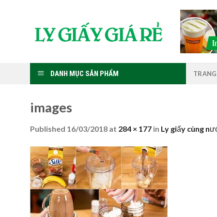
Skip
to
content
DANH MỤC SẢN PHẨM
TRANG
images
Published
16/03/2018
at
284 × 177
in
Ly giấy cùng nư