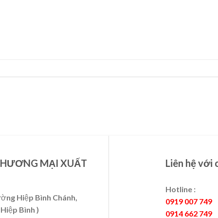
THƯƠNG MẠI XUẤT
Liên hệ với 
Hotline :
ường Hiệp Bình Chánh,
0919 007 749
Hiệp Bình )
0914 662 749